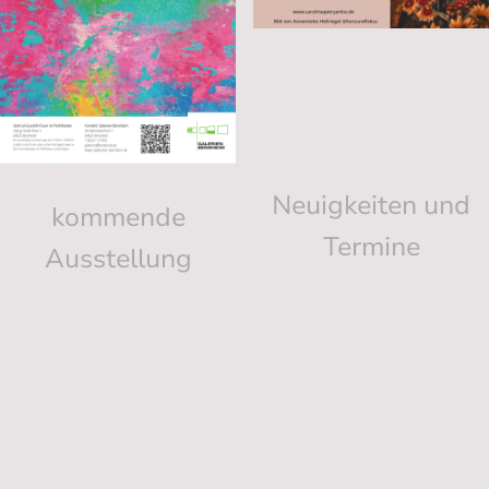
Neuigkeiten und
kommende
Termine
Ausstellung
Besuchen Sie einer meiner
Kunst ERLEBEN
nächsten Ausstellungen und
erleben Sie meine
Vernissage am Sonntag 26.
Kunstwerke hautnah.
April 2026 im
Gertrud-Eysoldt-Foyer
Parktheater Bensheim