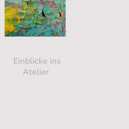
Einblicke ins
Atelier
Durchstöbern Sie ein paar
bildliche Eindrücke meiner
Arbeiten. Videos und mehr
Content biete ich via
Instagram.