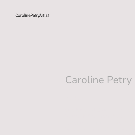
CarolinePetryArtist
Caroline Petry
Ich bin
eine leidenschaftliche Künstleri
Malerei in ihrer intensivsten For
Meine intuitive Kunst geht über
hinaus, vermittelt Emotionen un