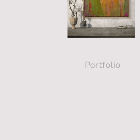
Portfolio
Durchstöbern Sie meine
vielfältigen Kunstwerke, die
intensiv mit Farben und
Formen spielen.