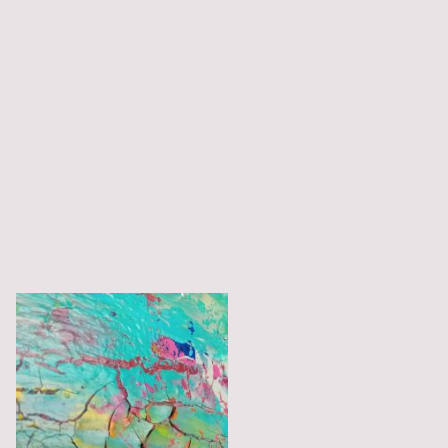
artige Geschichte und fängt die
efer Liebe ein.