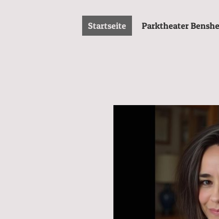
Startseite
Parktheater Bensh
n, die abstrakte
m praktiziert.
 das Sichtbare
d erweckt die