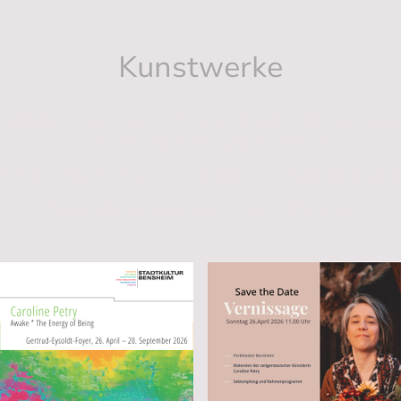
Kunstwerke
 Highlights meiner Kunstwerke. Jedes Stück erzählt eine einzig
Essenz von Leidenschaft und Intuition ein.
arbeiten fangen oft den Moment inniger Verbundenheit und ti
Tauchen Sie in ein intensives Kunsterleben ein!